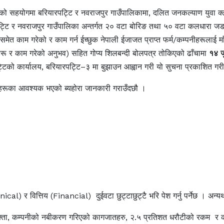
पालको सहयोगमा बरियारपट्टि र नवराजपुर गाउँपालिकामा, दलित जनकल्याण युवा क्
्टि र नवराजपुर गाउँपालिका अन्तर्गत २० वटा बोरिङ तथा ५० वटा कलधारा जडान
गतमा समेत काम गरेको र काम गर्न ईच्छुक नेपाली ईजाजत प्राप्त फर्म/कम्पनीहरूल
र काम गरेको अनुभव) सहित गोप्य शिलबन्दी बोलपत्र तोकिएको ढाँचामा
१४ ज
टिको कार्यालय, बरियारपट्टि–३ मा बुझाउन आह्वान गरी यो सुचना प्रकाशित ग
ाहरूका आवश्यक भएको ब्यहोरा जानकारी गराउँदछौ ।
) र वित्तिय (Financial) दुईवटा छुट्टाछुट्टै भरि पेश गर्नु पर्नेछ । अन्यथा
ता, कम्पनीको नबीकरण गरिएको कागजातहरु, २.५ प्रतिशत धरौटीको रकम र काम गरेक