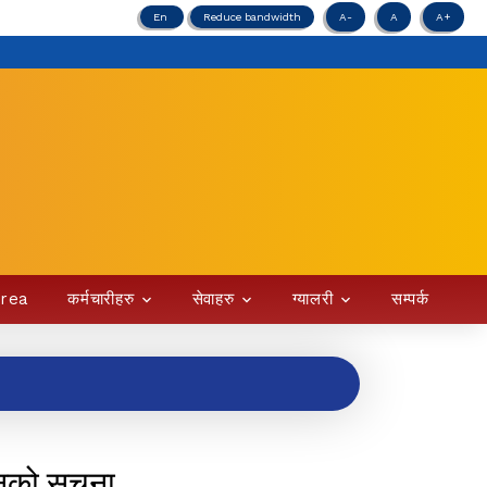
En
Reduce bandwidth
A-
A
A+
Area
कर्मचारीहरु
सेवाहरु
ग्यालरी
सम्पर्क
नको सूचना