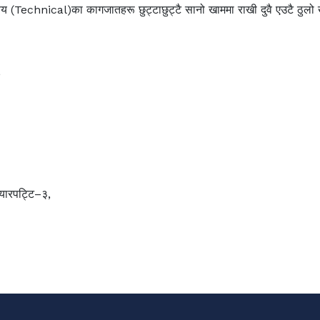
्तिय (Technical)का कागजातहरू छुट्टाछुट्टै सानो खाममा राखी दुवै एउटै ठुलो ख
,
यारपट्टि–३,