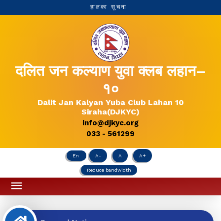
हालका सूचना
दलित जन कल्याण युवा क्लब लहान–
१०
Dalit Jan Kalyan Yuba Club Lahan 10
Siraha(DJKYC)
info@djkyc.org
033 - 561299
En
A-
A
A+
Reduce bandwidth