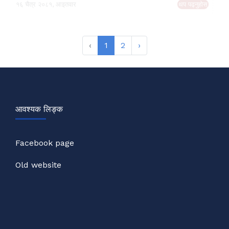
Job Opportunity
०५ चैत्र २०८१, बुधवार
थप पढ्नुहोस्
‹
1
2
›
आवश्यक लिङ्क
Facebook page
Old website