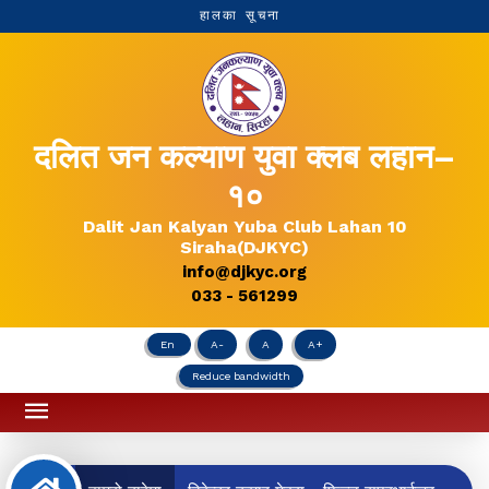
हालका सूचना
दलित जन कल्याण युवा क्लब लहान–
१०
Dalit Jan Kalyan Yuba Club Lahan 10
Siraha(DJKYC)
info@djkyc.org
033 - 561299
En
A-
A
A+
Reduce bandwidth